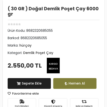
( 30 GR ) Doğal Demlik Poşet Çay 6000
gr
Ürün Kodu:
8682320685055
Barkod:
8682320685055
Marka:
hürçay
Kategori:
Demlik Poşet Çay
2.550,00 TL
KARGO
BEDAVA
Sepete Ekle
Hemen Al
Favorilerime ekle
Hızlı Gönderi
Güvenli Alışveriş
İade ve Değişim